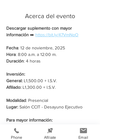
Acerca del evento
Descargar suplemento con mayor 
información
 ➡️ 
https://bit.ly/47VmNpO
Fecha
: 12 de noviembre, 2025
Hora
: 8:00 a.m. a 12:00 m.
Duración
: 4 horas
Inversión:
General: 
L1,500.00 + I.S.V. 
Afiliado:
 L1,300.00 + I.S.V.  
Modalidad
: Presencial
Lugar: 
Salón CCIT - Desayuno Ejecutivo
Para mayor información:
Correo:
 diplomados@ccit.hn
WhatsApp:
 9437-6564
Phone
Afíliate
Email