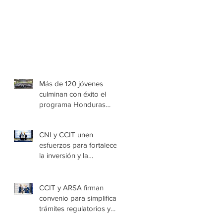
Más de 120 jóvenes
culminan con éxito el
programa Honduras
Emprende Escolar en
Villa de las Niñas
CNI y CCIT unen
esfuerzos para fortalecer
la inversión y la
seguridad jurídica en
Honduras
CCIT y ARSA firman
convenio para simplificar
trámites regulatorios y
fortalecer a las Mipymes