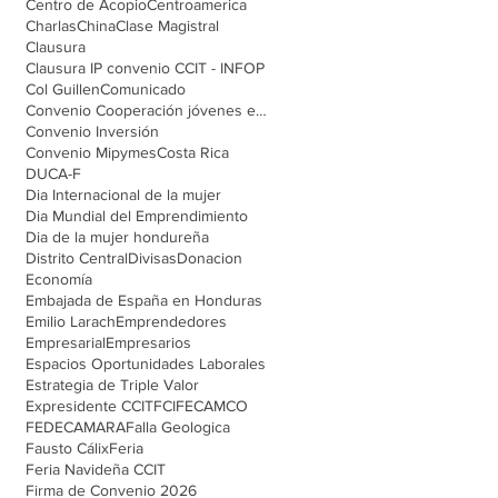
Centro de Acopio
Centroamerica
Charlas
China
Clase Magistral
Clausura
Clausura IP convenio CCIT - INFOP
Col Guillen
Comunicado
Convenio Cooperación jóvenes emprendedores
Convenio Inversión
Convenio Mipymes
Costa Rica
DUCA-F
Dia Internacional de la mujer
Dia Mundial del Emprendimiento
Dia de la mujer hondureña
Distrito Central
Divisas
Donacion
Economía
Embajada de España en Honduras
Emilio Larach
Emprendedores
Empresarial
Empresarios
Espacios Oportunidades Laborales
Estrategia de Triple Valor
Expresidente CCIT
FCI
FECAMCO
FEDECAMARA
Falla Geologica
Fausto Cálix
Feria
Feria Navideña CCIT
Firma de Convenio 2026