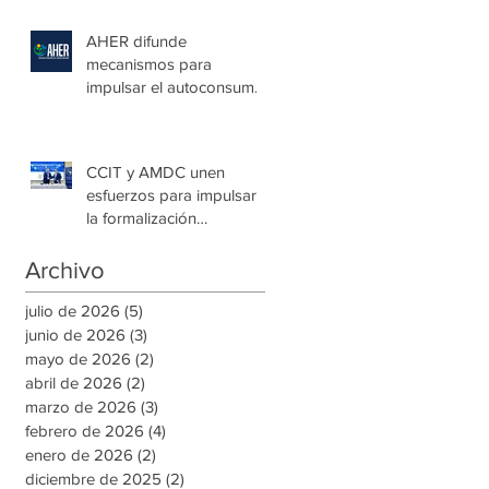
en la capital
AHER difunde
mecanismos para
impulsar el autoconsumo
con energía renovable
CCIT y AMDC unen
esfuerzos para impulsar
la formalización
empresarial y generar
nuevas oportunidades de
Archivo
empleo en la capital
julio de 2026
(5)
5 entradas
junio de 2026
(3)
3 entradas
mayo de 2026
(2)
2 entradas
abril de 2026
(2)
2 entradas
marzo de 2026
(3)
3 entradas
febrero de 2026
(4)
4 entradas
enero de 2026
(2)
2 entradas
diciembre de 2025
(2)
2 entradas