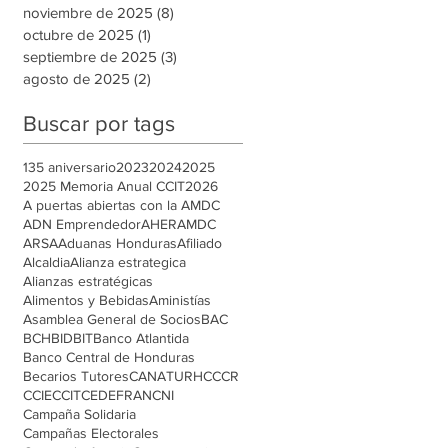
noviembre de 2025
(8)
8 entradas
octubre de 2025
(1)
1 entrada
septiembre de 2025
(3)
3 entradas
agosto de 2025
(2)
2 entradas
Buscar por tags
135 aniversario
2023
2024
2025
2025 Memoria Anual CCIT
2026
A puertas abiertas con la AMDC
ADN Emprendedor
AHER
AMDC
ARSA
Aduanas Honduras
Afiliado
Alcaldia
Alianza estrategica
Alianzas estratégicas
Alimentos y Bebidas
Aministías
Asamblea General de Socios
BAC
BCH
BID
BIT
Banco Atlantida
Banco Central de Honduras
Becarios Tutores
CANATURH
CCCR
CCIE
CCIT
CEDEFRAN
CNI
Campaña Solidaria
Campañas Electorales