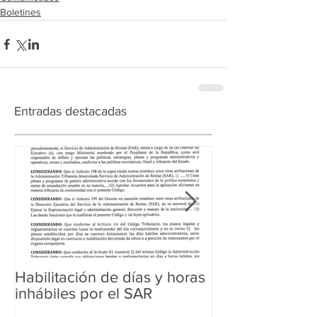
Boletines
Entradas destacadas
Habilitación de días y horas
Ampliación de 
inhábiles por el SAR
Regularización 
Aduanera