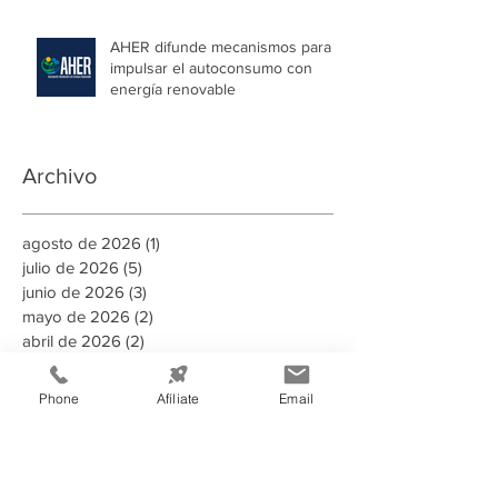
AHER difunde mecanismos para
impulsar el autoconsumo con
energía renovable
Archivo
agosto de 2026
(1)
1 entrada
julio de 2026
(5)
5 entradas
junio de 2026
(3)
3 entradas
mayo de 2026
(2)
2 entradas
abril de 2026
(2)
2 entradas
marzo de 2026
(3)
3 entradas
febrero de 2026
(4)
4 entradas
Phone
Afíliate
Email
enero de 2026
(2)
2 entradas
diciembre de 2025
(2)
2 entradas
noviembre de 2025
(8)
8 entradas
octubre de 2025
(1)
1 entrada