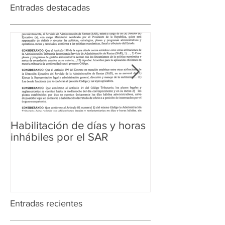
Entradas destacadas
Habilitación de días y horas
Ampliación de 
inhábiles por el SAR
Regularización 
Aduanera
Entradas recientes