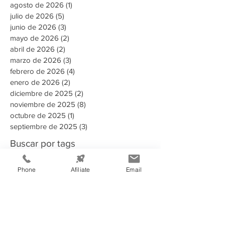
agosto de 2026
(1)
1 entrada
julio de 2026
(5)
5 entradas
junio de 2026
(3)
3 entradas
mayo de 2026
(2)
2 entradas
abril de 2026
(2)
2 entradas
marzo de 2026
(3)
3 entradas
febrero de 2026
(4)
4 entradas
enero de 2026
(2)
2 entradas
diciembre de 2025
(2)
2 entradas
noviembre de 2025
(8)
8 entradas
octubre de 2025
(1)
1 entrada
septiembre de 2025
(3)
3 entradas
Buscar por tags
Phone
Afíliate
Email
135 aniversario
2023
2024
2025
2025 Memoria Anual CCIT
2026
A puertas abiertas con la AMDC
ADN Emprendedor
AHER
AMDC
ARSA
Aduanas Honduras
Afiliado
Alcaldia
Alianza estrategica
Alianzas estratégicas