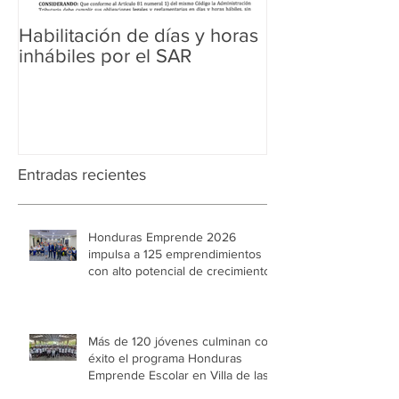
Habilitación de días y horas
Ampliación de 
inhábiles por el SAR
Regularización 
Aduanera
Entradas recientes
Honduras Emprende 2026
impulsa a 125 emprendimientos
con alto potencial de crecimiento
Más de 120 jóvenes culminan con
éxito el programa Honduras
Emprende Escolar en Villa de las
Niñas