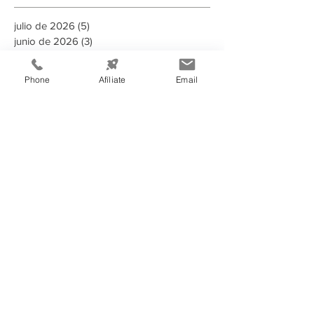
julio de 2026
(5)
5 entradas
junio de 2026
(3)
3 entradas
mayo de 2026
(2)
2 entradas
abril de 2026
(2)
2 entradas
Phone
Afíliate
Email
marzo de 2026
(3)
3 entradas
febrero de 2026
(4)
4 entradas
enero de 2026
(2)
2 entradas
diciembre de 2025
(2)
2 entradas
noviembre de 2025
(8)
8 entradas
octubre de 2025
(1)
1 entrada
septiembre de 2025
(3)
3 entradas
agosto de 2025
(2)
2 entradas
Buscar por tags
135 aniversario
2023
2024
2025
2025 Memoria Anual CCIT
2026
A puertas abiertas con la AMDC
ADN Emprendedor
AHER
AMDC
ARSA
Aduanas Honduras
Afiliado
Alcaldia