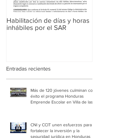
Habilitación de días y horas
Ampliación de 
inhábiles por el SAR
Regularización 
Aduanera
Entradas recientes
Más de 120 jóvenes culminan con
éxito el programa Honduras
Emprende Escolar en Villa de las
Niñas
CNI y CCIT unen esfuerzos para
fortalecer la inversión y la
seguridad jurídica en Honduras