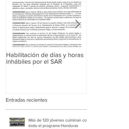
Habilitación de días y horas
Ampliación de 
inhábiles por el SAR
Regularización 
Aduanera
Entradas recientes
Más de 120 jóvenes culminan con
éxito el programa Honduras