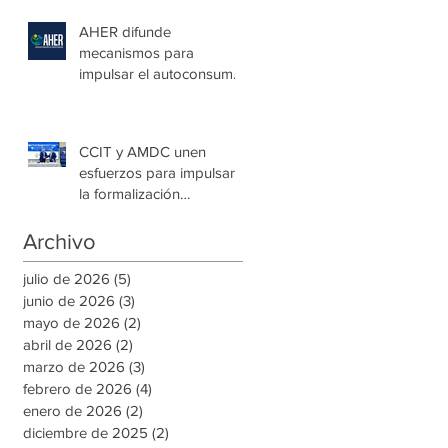
en la capital
AHER difunde
mecanismos para
impulsar el autoconsumo
con energía renovable
CCIT y AMDC unen
esfuerzos para impulsar
la formalización
empresarial y generar
nuevas oportunidades de
Archivo
empleo en la capital
julio de 2026
(5)
5 entradas
junio de 2026
(3)
3 entradas
mayo de 2026
(2)
2 entradas
abril de 2026
(2)
2 entradas
marzo de 2026
(3)
3 entradas
febrero de 2026
(4)
4 entradas
enero de 2026
(2)
2 entradas
diciembre de 2025
(2)
2 entradas