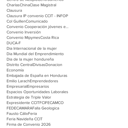
Charlas
China
Clase Magistral
Clausura
Clausura IP convenio CCIT - INFOP
Col Guillen
Comunicado
Convenio Cooperación jóvenes emprendedores
Convenio Inversión
Convenio Mipymes
Costa Rica
DUCA-F
Dia Internacional de la mujer
Dia Mundial del Emprendimiento
Dia de la mujer hondureña
Distrito Central
Divisas
Donacion
Economía
Embajada de España en Honduras
Emilio Larach
Emprendedores
Empresarial
Empresarios
Espacios Oportunidades Laborales
Estrategia de Triple Valor
Expresidente CCIT
FCI
FECAMCO
FEDECAMARA
Falla Geologica
Fausto Cálix
Feria
Feria Navideña CCIT
Firma de Convenio 2026