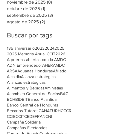
noviembre de 2025
(8)
8 entradas
octubre de 2025
(1)
1 entrada
septiembre de 2025
(3)
3 entradas
agosto de 2025
(2)
2 entradas
Buscar por tags
135 aniversario
2023
2024
2025
2025 Memoria Anual CCIT
2026
A puertas abiertas con la AMDC
ADN Emprendedor
AHER
AMDC
ARSA
Aduanas Honduras
Afiliado
Alcaldia
Alianza estrategica
Alianzas estratégicas
Alimentos y Bebidas
Aministías
Asamblea General de Socios
BAC
BCH
BID
BIT
Banco Atlantida
Banco Central de Honduras
Becarios Tutores
CANATURH
CCCR
CCIE
CCIT
CEDEFRAN
CNI
Campaña Solidaria
Campañas Electorales
Centro de Acopio
Centroamerica