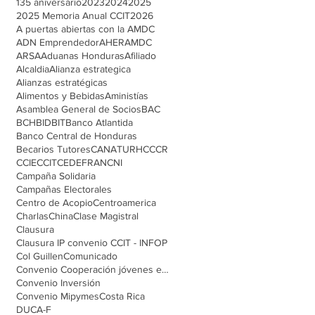
135 aniversario
2023
2024
2025
2025 Memoria Anual CCIT
2026
A puertas abiertas con la AMDC
ADN Emprendedor
AHER
AMDC
ARSA
Aduanas Honduras
Afiliado
Alcaldia
Alianza estrategica
Alianzas estratégicas
Alimentos y Bebidas
Aministías
Asamblea General de Socios
BAC
BCH
BID
BIT
Banco Atlantida
Banco Central de Honduras
Becarios Tutores
CANATURH
CCCR
CCIE
CCIT
CEDEFRAN
CNI
Campaña Solidaria
Campañas Electorales
Centro de Acopio
Centroamerica
Charlas
China
Clase Magistral
Clausura
Clausura IP convenio CCIT - INFOP
Col Guillen
Comunicado
Convenio Cooperación jóvenes emprendedores
Convenio Inversión
Convenio Mipymes
Costa Rica
DUCA-F