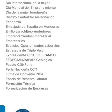
Dia Internacional de la mujer
Dia Mundial del Emprendimiento
Dia de la mujer hondureña
Distrito Central
Divisas
Donacion
Economía
Embajada de España en Honduras
Emilio Larach
Emprendedores
Emprendimientos
Empresarial
Empresarios
Espacios Oportunidades Laborales
Estrategia de Triple Valor
Expresidente CCIT
FCI
FECAMCO
FEDECAMARA
Falla Geologica
Fausto Cálix
Feria
Feria Navideña CCIT
Firma de Convenio 2026
Fondo de Reserva Laboral
Formación Técnica
Formalizacion de Empresas