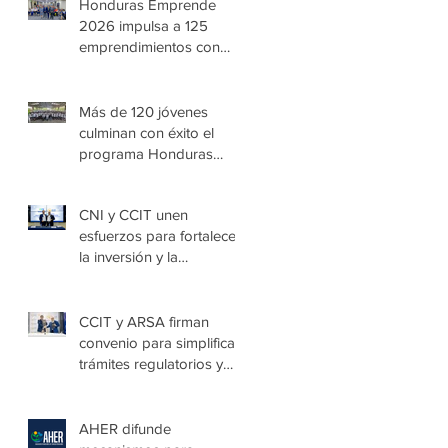
Honduras Emprende
2026 impulsa a 125
emprendimientos con
alto potencial de
crecimiento
Más de 120 jóvenes
culminan con éxito el
programa Honduras
Emprende Escolar en
Villa de las Niñas
CNI y CCIT unen
esfuerzos para fortalecer
la inversión y la
seguridad jurídica en
Honduras
CCIT y ARSA firman
convenio para simplificar
trámites regulatorios y
fortalecer a las Mipymes
en la capital
AHER difunde