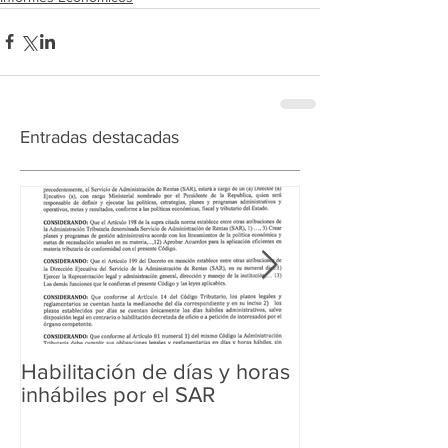
Entradas destacadas
Habilitación de días y horas
Ampliación de 
inhábiles por el SAR
Regularización 
Aduanera