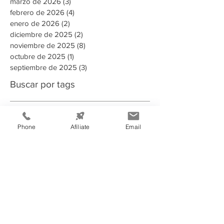
marzo de 2026
(3)
3 entradas
febrero de 2026
(4)
4 entradas
enero de 2026
(2)
2 entradas
diciembre de 2025
(2)
2 entradas
noviembre de 2025
(8)
8 entradas
octubre de 2025
(1)
1 entrada
septiembre de 2025
(3)
3 entradas
Buscar por tags
135 aniversario
2023
2024
2025
2025 Memoria Anual CCIT
2026
Phone
Afíliate
Email
A puertas abiertas con la AMDC
ADN Emprendedor
AHER
AMDC
ARSA
Aduanas Honduras
Afiliado
Alcaldia
Alianza estrategica
Alianzas estratégicas
Alimentos y Bebidas
Aministías
Asamblea General de Socios
BAC
BCH
BID
BIT
Banco Atlantida
Banco Central de Honduras
Becarios Tutores
CANATURH
CCCR
CCIE
CCIT
CEDEFRAN
CNI
Campaña Solidaria
Campañas Electorales
Centro de Acopio