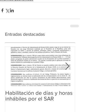
Entradas destacadas
Habilitación de días y horas
Ampliación de 
inhábiles por el SAR
Regularización 
Aduanera