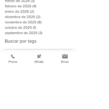
marzo de 2026
(3)
3 entradas
febrero de 2026
(4)
4 entradas
enero de 2026
(2)
2 entradas
diciembre de 2025
(2)
2 entradas
noviembre de 2025
(8)
8 entradas
octubre de 2025
(1)
1 entrada
septiembre de 2025
(3)
3 entradas
Buscar por tags
135 aniversario
2023
2024
2025
2025 Memoria Anual CCIT
2026
Phone
Afíliate
Email
A puertas abiertas con la AMDC
ADN Emprendedor
AHER
AMDC
ARSA
Aduanas Honduras
Afiliado
Alcaldia
Alianza estrategica
Alianzas estratégicas
Alimentos y Bebidas
Aministías
Asamblea General de Socios
BAC
BCH
BID
BIT
Banco Atlantida
Banco Central de Honduras
Becarios Tutores
CANATURH
CCCR
CCIE
CCIT
CEDEFRAN
CNI
Campaña Solidaria
Campañas Electorales
Centro de Acopio