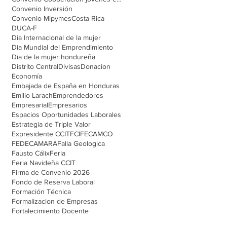
Convenio Inversión
Convenio Mipymes
Costa Rica
DUCA-F
Dia Internacional de la mujer
Dia Mundial del Emprendimiento
Dia de la mujer hondureña
Distrito Central
Divisas
Donacion
Economía
Embajada de España en Honduras
Emilio Larach
Emprendedores
Empresarial
Empresarios
Espacios Oportunidades Laborales
Estrategia de Triple Valor
Expresidente CCIT
FCI
FECAMCO
FEDECAMARA
Falla Geologica
Fausto Cálix
Feria
Feria Navideña CCIT
Firma de Convenio 2026
Fondo de Reserva Laboral
Formación Técnica
Formalizacion de Empresas
Fortalecimiento Docente