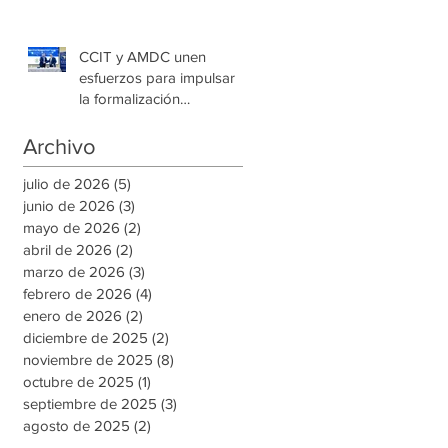
CCIT y AMDC unen
esfuerzos para impulsar
la formalización
empresarial y generar
nuevas oportunidades de
Archivo
empleo en la capital
julio de 2026
(5)
5 entradas
junio de 2026
(3)
3 entradas
mayo de 2026
(2)
2 entradas
abril de 2026
(2)
2 entradas
marzo de 2026
(3)
3 entradas
febrero de 2026
(4)
4 entradas
enero de 2026
(2)
2 entradas
diciembre de 2025
(2)
2 entradas
noviembre de 2025
(8)
8 entradas
octubre de 2025
(1)
1 entrada
septiembre de 2025
(3)
3 entradas
agosto de 2025
(2)
2 entradas