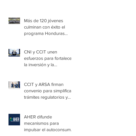
Más de 120 jóvenes
culminan con éxito el
programa Honduras
Emprende Escolar en
Villa de las Niñas
CNI y CCIT unen
esfuerzos para fortalecer
la inversión y la
seguridad jurídica en
Honduras
CCIT y ARSA firman
convenio para simplificar
trámites regulatorios y
fortalecer a las Mipymes
en la capital
AHER difunde
mecanismos para
impulsar el autoconsumo
con energía renovable