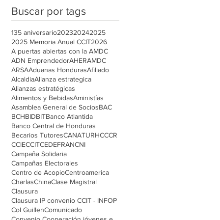
Buscar por tags
135 aniversario
2023
2024
2025
2025 Memoria Anual CCIT
2026
A puertas abiertas con la AMDC
ADN Emprendedor
AHER
AMDC
ARSA
Aduanas Honduras
Afiliado
Alcaldia
Alianza estrategica
Alianzas estratégicas
Alimentos y Bebidas
Aministías
Asamblea General de Socios
BAC
BCH
BID
BIT
Banco Atlantida
Banco Central de Honduras
Becarios Tutores
CANATURH
CCCR
CCIE
CCIT
CEDEFRAN
CNI
Campaña Solidaria
Campañas Electorales
Centro de Acopio
Centroamerica
Charlas
China
Clase Magistral
Clausura
Clausura IP convenio CCIT - INFOP
Col Guillen
Comunicado
Convenio Cooperación jóvenes emprendedores