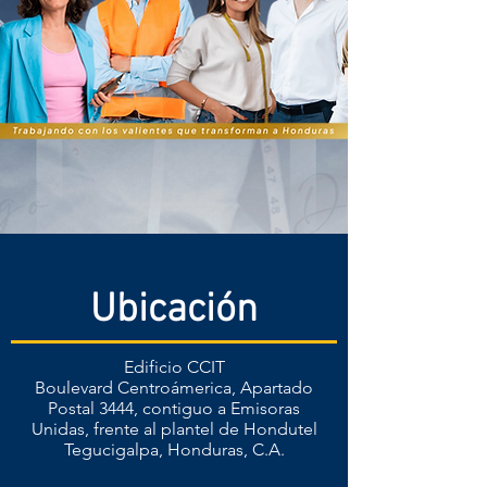
Ubicación
Edificio CCIT
Boulevard Centroámerica, Apartado
Postal 3444, contiguo a Emisoras
Unidas, frente al plantel de Hondutel
Tegucigalpa, Honduras, C.A.