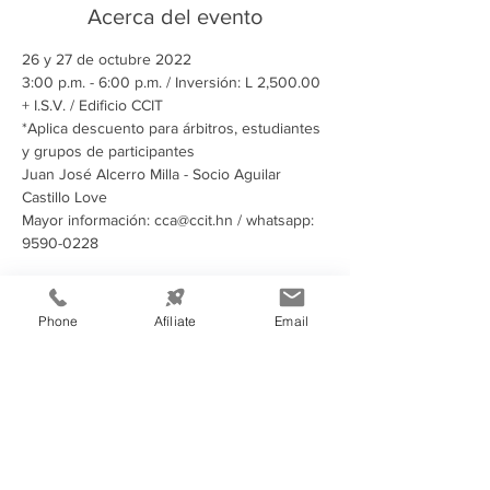
Acerca del evento
26 y 27 de octubre 2022
3:00 p.m. - 6:00 p.m. / Inversión: L 2,500.00 
+ I.S.V. / Edificio CCIT
*Aplica descuento para árbitros, estudiantes 
y grupos de participantes
Juan José Alcerro Milla - Socio Aguilar 
Castillo Love
Mayor información: cca@ccit.hn / whatsapp: 
9590-0228
Compartir este evento
Phone
Afíliate
Email
Información de
Contacto: