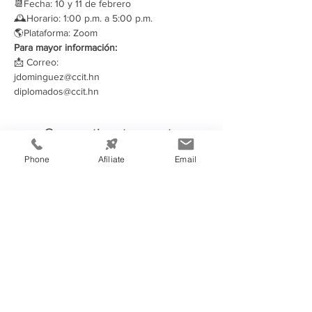
📆Fecha: 10 y 11 de febrero
🕰Horario: 1:00 p.m. a 5:00 p.m.
🌎Plataforma: Zoom
Para mayor información:
📩 Correo:
jdominguez@ccit.hn
diplomados@ccit.hn
Compartir este evento
Phone
Afíliate
Email
Información de
Contacto:
Cámara de Comercio e Industria de
Tegucigalpa
Teléfono:
(504) 2232-4200