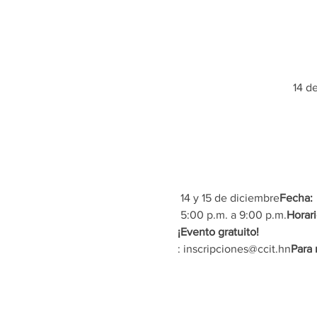
14 d
 14 y 15 de diciembre
Fecha:
 5:00 p.m. a 9:00 p.m.
Horari
¡Evento gratuito!
: inscripciones@ccit.hn
Para 