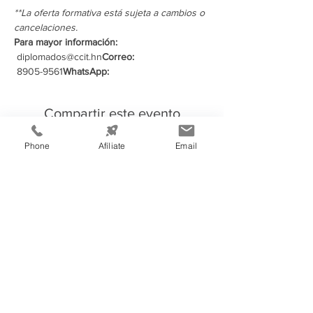
**La oferta formativa está sujeta a cambios o 
cancelaciones.
Para mayor información:
 diplomados@ccit.hn
Correo:
 8905-9561
WhatsApp:
Compartir este evento
Phone
Afíliate
Email
Información de
Contacto:
Cámara de Comercio e Industria de
Tegucigalpa
Teléfono:
(504) 2232-4200
consultas@ccit.hn