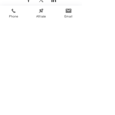
Phone
Afíliate
Email
Información de
Contacto:
Cámara de Comercio e Industria de
Tegucigalpa
Teléfono:
(504) 2232-4200
consultas@ccit.hn
Edificio CCIT
Blv. Centroa
mé
rica, Apartado Postal
3444, atrás de Emisoras Unidas,
frente al plantel de Hondutel
Tegucigalpa, Honduras, C.A.