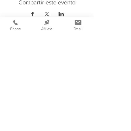
Compartir este evento
Phone
Afíliate
Email
Información de
Contacto:
Cámara de Comercio e Industria de
Tegucigalpa
Teléfono:
(504) 2232-4200
consultas@ccit.hn
Edificio CCIT
Blv. Centroa
mé
rica, Apartado Postal
3444, atrás de Emisoras Unidas,
frente al plantel de Hondutel
Tegucigalpa, Honduras, C.A.