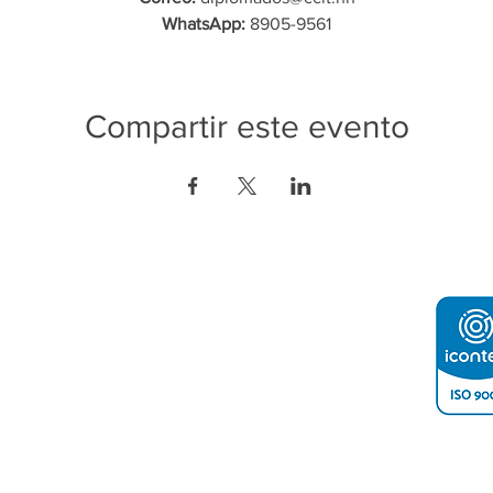
WhatsApp:
8905-9561
Compartir este evento
ón de Contacto:
o e Industria de Tegucigalpa
2232-4200
a, Apartado Postal 3444, atrás de Emisoras