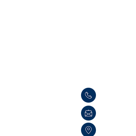
Informaci
Cámara de Comerci
Teléfono: (504) 
consultas@ccit.hn
Edificio CCIT
Blv. Centroa
mé
ric