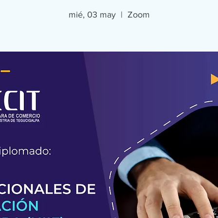
mié, 03 may
  |  
Zoom