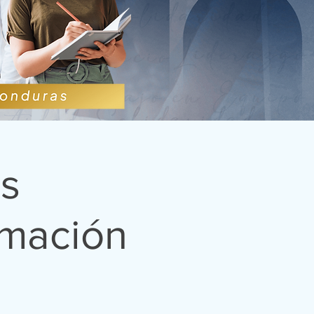
s
rmación