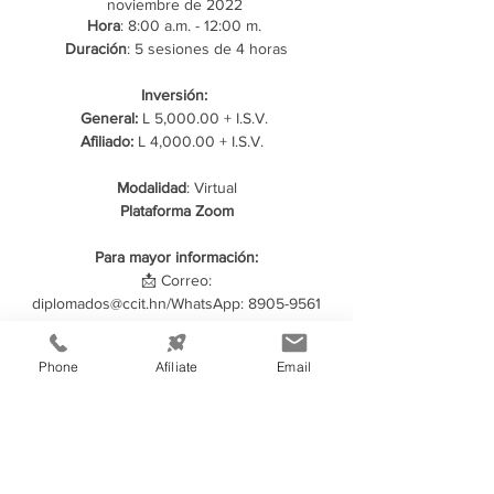
noviembre de 2022
Hora
: 8:00 a.m. - 12:00 m.
Duración
: 5 sesiones de 4 horas
Inversión:
General:
L 5,000.00 + I.S.V.
Afiliado:
L 4,000.00 + I.S.V.
Modalidad
: Virtual
Plataforma Zoom
Para mayor información:
📩 Correo:
diplomados@ccit.hn/WhatsApp: 8905-9561
Phone
Afíliate
Email
Compartir este evento