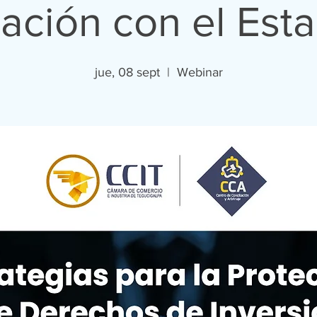
lación con el Est
jue, 08 sept
  |  
Webinar