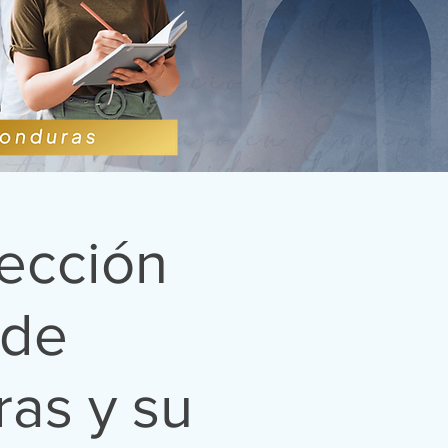
tección
 de
ras y su