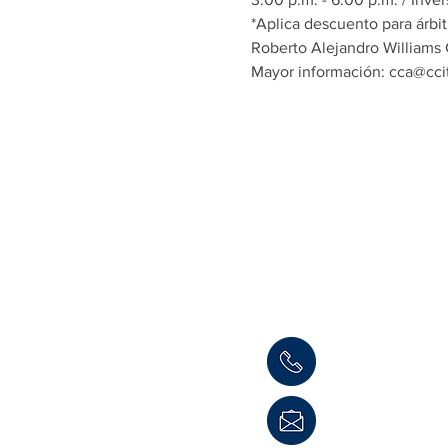
*Aplica descuento para árbit
Roberto Alejandro Williams
Mayor información: cca@cci
Informaci
Cámara de Comerci
Teléfono: (504) 
consultas@ccit.hn