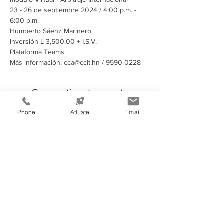
23 - 26 de septiembre 2024 / 4:00 p.m. - 
6:00 p.m.
Humberto Sáenz Marinero
Inversión L 3,500.00 + I.S.V.
Plataforma Teams
Más información: cca@ccit.hn / 9590-0228
Compartir este evento
Phone
Afíliate
Email
Información de
Contacto:
Cámara de Comercio e Industria de
Tegucigalpa
Teléfono:
(504) 2232-4200