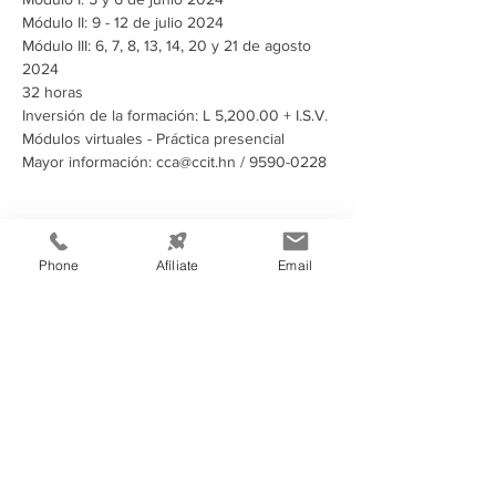
Módulo II: 9 - 12 de julio 2024
Módulo III: 6, 7, 8, 13, 14, 20 y 21 de agosto 
2024
32 horas
Inversión de la formación: L 5,200.00 + I.S.V.
Módulos virtuales - Práctica presencial
Mayor información: cca@ccit.hn / 9590-0228
Compartir este evento
Phone
Afíliate
Email
Información de
Contacto:
Cámara de Comercio e Industria de
Tegucigalpa
Teléfono:
(504) 2232-4200