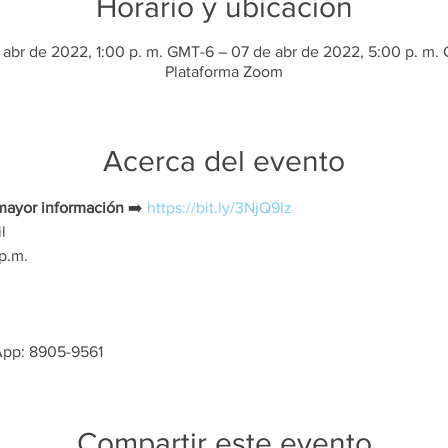
Horario y ubicación
 abr de 2022, 1:00 p. m. GMT-6 – 07 de abr de 2022, 5:00 p. m.
Plataforma Zoom
Acerca del evento
mayor información
 ➡️ 
https://bit.ly/3NjQ9lz
l
p.m.
pp: 8905-9561
Compartir este evento