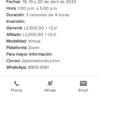
Fechas
: 18, 19 y 20 de abril de 2023
Hora
: 1:00 p.m. a 5:00 p.m.
Duración
: 3 sesiones de 4 horas
Inversión:
General: 
L2,500.00 + I.S.V. 
Afiliado:
 L2,000.00 + I.S.V.  
Modalidad
: Virtual
Plataforma: 
Zoom
Para mayor información:
Correo:
 diplomados@ccit.hn
WhatsApp:
 8905-9561
Compartir este evento
Phone
Afíliate
Email
Información de
Contacto: