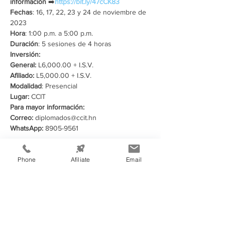
información
 ➡️
https://bit.ly/47cCK83
Fechas
: 16, 17, 22, 23 y 24 de noviembre de 
2023
Hora
: 1:00 p.m. a 5:00 p.m.
Duración
: 5 sesiones de 4 horas
Inversión:
General: 
L6,000.00 + I.S.V. 
Afiliado:
 L5,000.00 + I.S.V.  
Modalidad
: Presencial
Lugar: 
CCIT
Para mayor información:
Correo:
 diplomados@ccit.hn
WhatsApp:
 8905-9561
Compartir este evento
Phone
Afíliate
Email
Información de