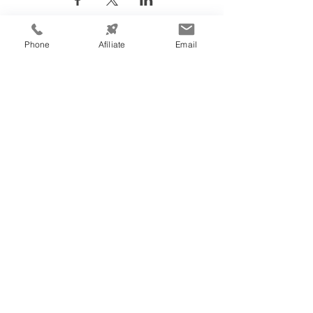
Phone
Afíliate
Email
Información de
Contacto:
Cámara de Comercio e Industria de
Tegucigalpa
Teléfono:
(504) 2232-4200
consultas@ccit.hn
Edificio CCIT
Blv. Centroa
mé
rica, Apartado Postal
3444, atrás de Emisoras Unidas,
frente al plantel de Hondutel
Tegucigalpa, Honduras, C.A.