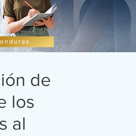
ión de
e los
s al