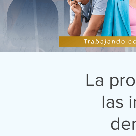
La pr
las 
der