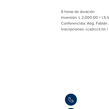
6 horas de duración
Inversión: L 2,000.00 + I.S.V
Conferencista: Abg. Fabián 
Inscripciones: cca@ccit.hn 
Informaci
Cámara de Comerci
Teléfono: (504) 