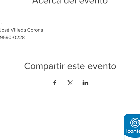
Acerca del evento
.
José Villeda Corona
/ 9590-0228
Compartir este evento
ón de Contacto:
o e Industria de Tegucigalpa
2232-4200