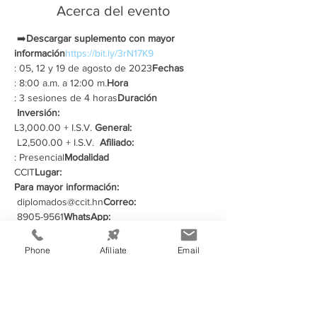
Acerca del evento
 ➡️
Descargar suplemento con mayor 
información
https://bit.ly/3rN17K9
: 05, 12 y 19 de agosto de 2023
Fechas
: 8:00 a.m. a 12:00 m.
Hora
: 3 sesiones de 4 horas
Duración
Inversión:
L3,000.00 + I.S.V. 
General: 
 L2,500.00 + I.S.V.  
Afiliado:
: Presencial
Modalidad
CCIT
Lugar: 
Para mayor información:
 diplomados@ccit.hn
Correo:
 8905-9561
WhatsApp:
Phone
Afíliate
Email
Compartir este evento