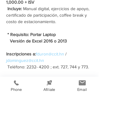
1,000.00 + ISV
Incluye: 
Manual digital, ejercicios de apoyo, 
certificado de participación, coffee break y 
costo de estacionamiento.
* Requisito: Portar Laptop
Versión de Excel 2016 o 2013
Inscripciones a:
fduron@ccit.hn
 / 
jdominguez@ccit.hn
 Teléfono: 2232- 4200 ; ext. 727, 744 y 773.
Compartir este evento
Phone
Afíliate
Email
Información de
Contacto: