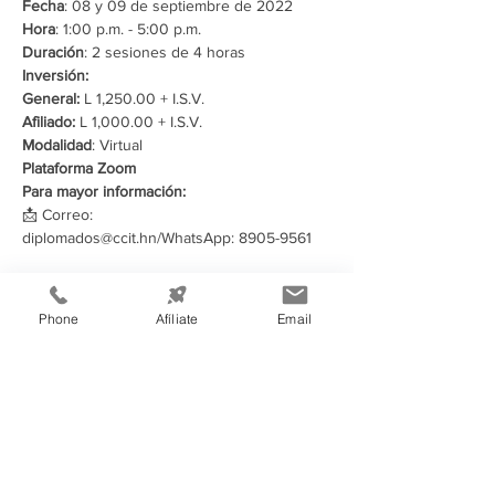
Fecha
: 08 y 09 de septiembre de 2022 
Hora
: 1:00 p.m. - 5:00 p.m. 
Duración
: 2 sesiones de 4 horas
Inversión:
General:
 L 1,250.00 + I.S.V. 
Afiliado: 
L 1,000.00 + I.S.V.  
Modalidad
: Virtual 
Plataforma Zoom
Para mayor información:
📩 Correo:
diplomados@ccit.hn/WhatsApp: 8905-9561
Compartir este evento
Phone
Afíliate
Email
Información de
Contacto: