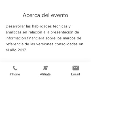
Acerca del evento
Desarrollar las habilidades técnicas y 
analíticas en relación a la presentación de 
información financiera sobre los marcos de 
referencia de las versiones consolidadas en 
el año 2017.
Compartir este evento
Phone
Afíliate
Email
Información de
Contacto:
Cámara de Comercio e Industria de
Tegucigalpa