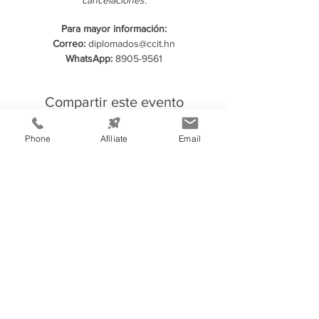
cancelaciones.
Para mayor información:
Correo:
diplomados@ccit.hn
WhatsApp:
8905-9561
Compartir este evento
Phone
Afíliate
Email
Información de
Contacto:
Cámara de Comercio e Industria de
Tegucigalpa
Teléfono:
(504) 2232-4200
consultas@ccit.hn
Edificio CCIT