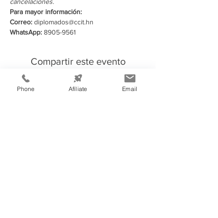
cancelaciones.
Para mayor información:
Correo:
 diplomados@ccit.hn
WhatsApp:
 8905-9561
Compartir este evento
Phone
Afíliate
Email
Información de
Contacto:
Cámara de Comercio e Industria de
Tegucigalpa
Teléfono:
(504) 2232-4200
consultas@ccit.hn
Edificio CCIT