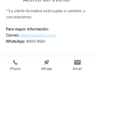
**La oferta formativa está sujeta a cambios o 
cancelaciones.
Para mayor información:
Correo:
diplomados@ccit.hn
WhatsApp:
 8905-9561
Compartir este evento
Phone
Afíliate
Email
Información de
Contacto:
Cámara de Comercio e Industria de
Tegucigalpa
Teléfono:
(504) 2232-4200