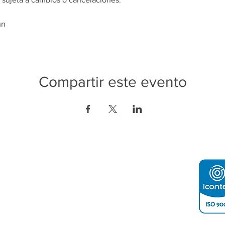
hn
Compartir este evento
ón de Contacto:
o e Industria de Tegucigalpa
2232-4200