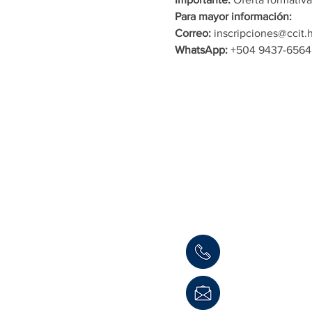
Para mayor información:
Correo: 
inscripciones@ccit.
WhatsApp: 
+504 9437-6564
Informaci
Cámara de Comerci
Teléfono: (504) 
consultas@ccit.hn