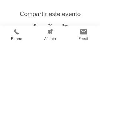
Compartir este evento
Phone
Afíliate
Email
Información de
Contacto:
Cámara de Comercio e Industria de
Tegucigalpa
Teléfono:
(504) 2232-4200
consultas@ccit.hn
Edificio CCIT
Blv. Centroa
mé
rica, Apartado Postal
3444, atrás de Emisoras Unidas,
frente al plantel de Hondutel
Tegucigalpa, Honduras, C.A.