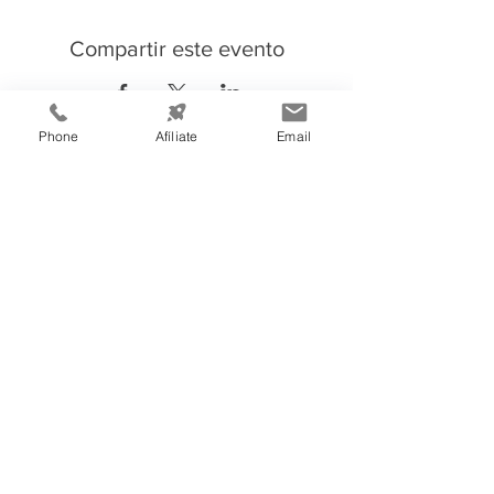
Compartir este evento
Phone
Afíliate
Email
Información de
Contacto:
Cámara de Comercio e Industria de
Tegucigalpa
Teléfono:
(504) 2232-4200
consultas@ccit.hn
Edificio CCIT
Blv. Centroa
mé
rica, Apartado Postal
3444, atrás de Emisoras Unidas,
frente al plantel de Hondutel
Tegucigalpa, Honduras, C.A.