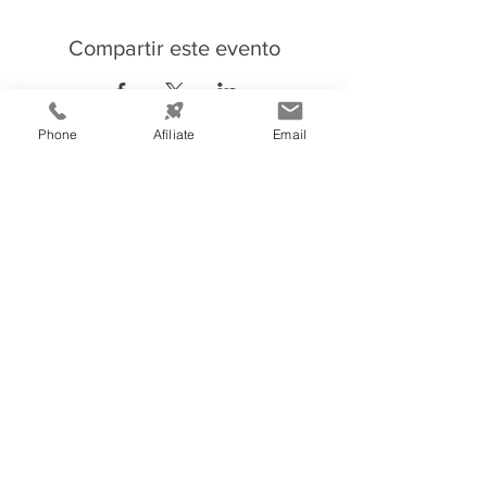
Compartir este evento
Phone
Afíliate
Email
Información de
Contacto:
Cámara de Comercio e Industria de
Tegucigalpa
Teléfono:
(504) 2232-4200
consultas@ccit.hn
Edificio CCIT
Blv. Centroa
mé
rica, Apartado Postal
3444, atrás de Emisoras Unidas,
frente al plantel de Hondutel
Tegucigalpa, Honduras, C.A.