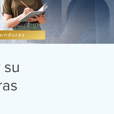
 su
ras