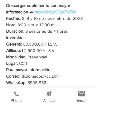
Descargar suplemento con mayor 
información
 ➡️
https://bit.ly/3QpFN5M
Fechas
: 8, 9 y 10 de noviembre de 2023
Hora
: 8:00 a.m. a 12:00 m.
Duración
: 3 sesiones de 4 horas
Inversión:
General: 
L3,000.00 + I.S.V. 
Afiliado:
 L2,500.00 + I.S.V.  
Modalidad
: Presencial
Lugar: 
CCIT
Para mayor información:
Correo:
 diplomados@ccit.hn
WhatsApp:
 8905-9561
Compartir este evento
Phone
Afíliate
Email