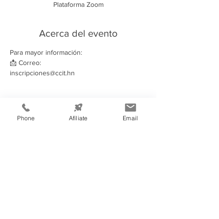
Plataforma Zoom
Acerca del evento
Para mayor información:
📩 Correo:
inscripciones@ccit.hn
Compartir este evento
Phone
Afíliate
Email
Información de
Contacto:
Cámara de Comercio e Industria de
Tegucigalpa
Teléfono:
(504) 2232-4200