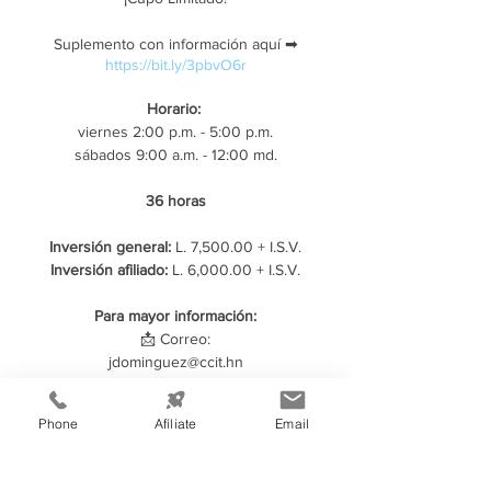
Suplemento con información aquí ➡
https://bit.ly/3pbvO6r
Horario:
viernes 2:00 p.m. - 5:00 p.m.
sábados 9:00 a.m. - 12:00 md.
36 horas
Inversión general:
L. 7,500.00 + I.S.V.
Inversión afiliado:
L. 6,000.00 + I.S.V.
Para mayor información:
📩 Correo:
jdominguez@ccit.hn
diplomados@ccit.hn
Phone
Afíliate
Email
Compartir este evento