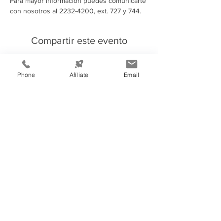
Para mayor información puedes comunicarte 
con nosotros al 2232-4200, ext. 727 y 744.
Compartir este evento
Phone
Afíliate
Email
Información de
Contacto:
Cámara de Comercio e Industria de
Tegucigalpa
Teléfono:
(504) 2232-4200
consultas@ccit.hn
Edificio CCIT
Blv. Centroa
mé
rica, Apartado Postal
3444, atrás de Emisoras Unidas,
frente al plantel de Hondutel