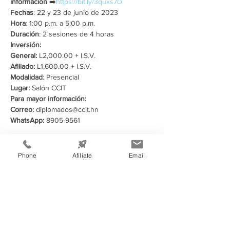
información
 ➡️
https://bit.ly/3quxs7D
Fechas
: 22 y 23 de junio de 2023
Hora
: 1:00 p.m. a 5:00 p.m.
Duración
: 2 sesiones de 4 horas
Inversión:
General: 
L2,000.00 + I.S.V. 
Afiliado:
 L1,600.00 + I.S.V.  
Modalidad
: Presencial
Lugar: 
Salón CCIT
Para mayor información:
Correo:
 diplomados@ccit.hn
WhatsApp:
 8905-9561
Compartir este evento
Phone
Afíliate
Email
Información de