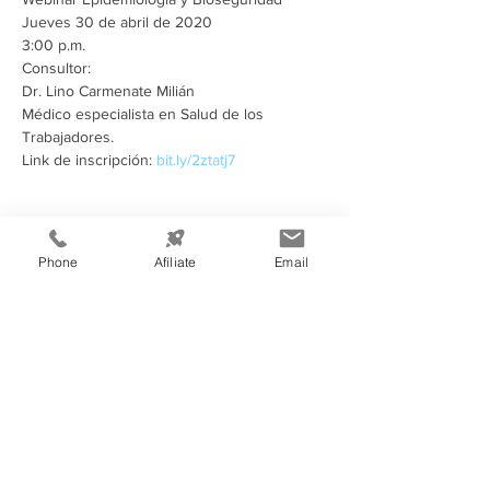
Jueves 30 de abril de 2020
3:00 p.m.
Consultor:
Dr. Lino Carmenate Milián
Médico especialista en Salud de los 
Trabajadores.
Link de inscripción: 
bit.ly/2ztatj7
Compartir este evento
Phone
Afíliate
Email
Información de
Contacto:
Cámara de Comercio e Industria de
Tegucigalpa
Teléfono:
(504) 2232-4200