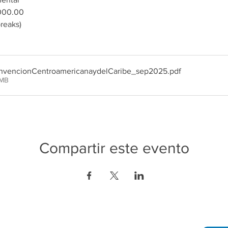
,000.00 
reaks)
vencionCentroamericanaydelCaribe_sep2025
.pdf
7MB
Compartir este evento