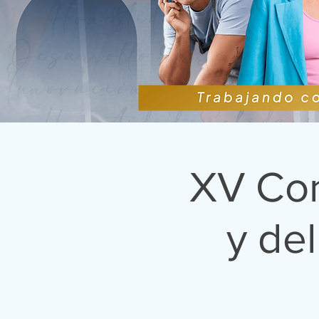
XV Con
y de