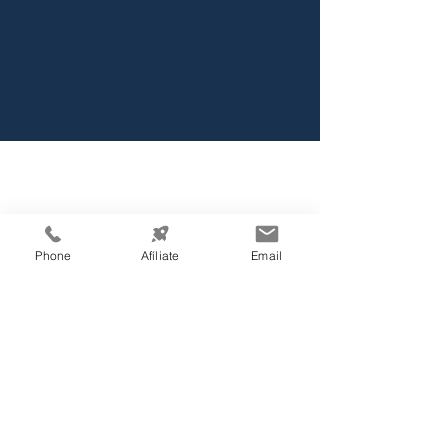
Información de
Contacto:
Cámara de Comercio e Industria de
Phone
Afíliate
Email
Tegucigalpa
Teléfono:
(504) 2232-4200
consultas@ccit.hn
Edificio CCIT
Blv. Centroa
mé
rica, Apartado Postal
3444, atrás de Emisoras Unidas,
frente al plantel de Hondutel
Tegucigalpa, Honduras, C.A.