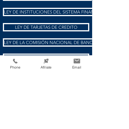
LEY DE INSTITUCIONES DEL SISTEMA FINANCIERO
LEY DE TARJETAS DE CREDITO
LEY DE LA COMISIÓN NACIONAL DE BANCOS Y SEGUROS
LEY DE CONCENTRACION DEL ESTADO
Phone
Afíliate
Email
LEY DE TRANSPARENCIA Y ACCESO A LA INFORMACION PUB
REFORMAS CODIGO DE COMERCIO
REFORMA CODIGO DEL NOTARIADO
REGLAMENTO DE BOLSA DE VALORES